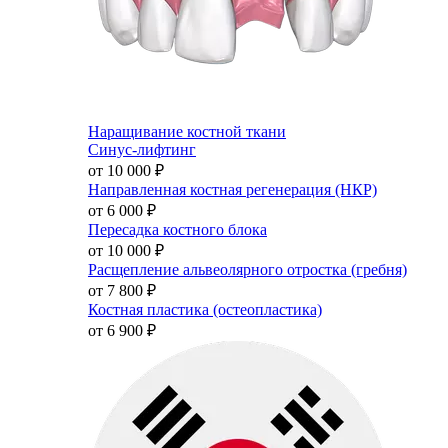
Наращивание костной ткани
Синус-лифтинг
от 10 000
₽
Направленная костная регенерация (НКР)
от 6 000
₽
Пересадка костного блока
от 10 000
₽
Расщепление альвеолярного отростка (гребня)
от 7 800
₽
Костная пластика (остеопластика)
от 6 900
₽