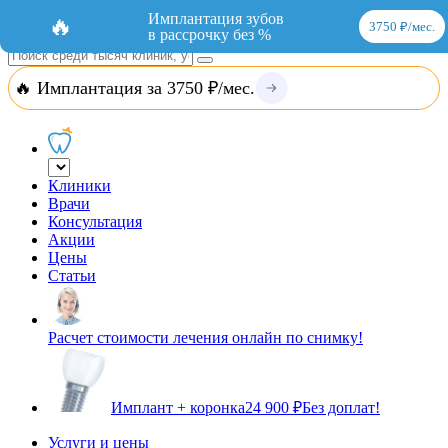
Добавить организацию
Вход
Имплантация зубов
🔥
3750 ₽/мес.
в рассрочку без %
🔥 Имплантация за 3750 ₽/мес.
Клиники
Врачи
Консультация
Акции
Цены
Статьи
Расчет стоимости лечения онлайн по снимку!
Имплант + коронка
24 900 ₽
Без доплат!
Услуги и цены