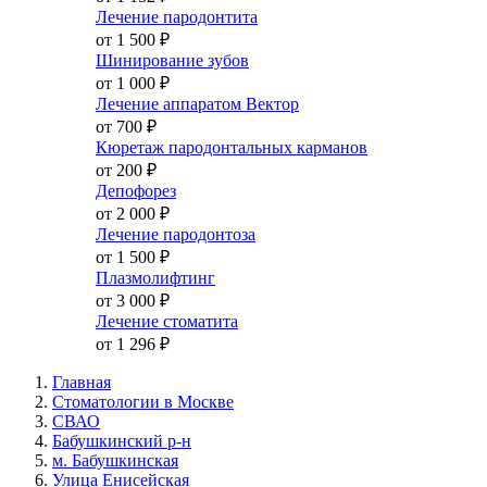
Лечение пародонтита
от 1 500
₽
Шинирование зубов
от 1 000
₽
Лечение аппаратом Вектор
от 700
₽
Кюретаж пародонтальных карманов
от 200
₽
Депофорез
от 2 000
₽
Лечение пародонтоза
от 1 500
₽
Плазмолифтинг
от 3 000
₽
Лечение стоматита
от 1 296
₽
Главная
Стоматологии в Москве
СВАО
Бабушкинский р-н
м. Бабушкинская
Улица Енисейская