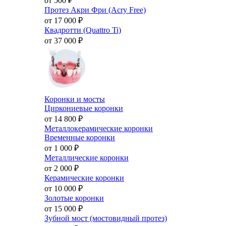
от 500
₽
Протез Акри Фри (Acry Free)
от 17 000
₽
Квадротти (Quattro Ti)
от 37 000
₽
Коронки и мосты
Циркониевые коронки
от 14 800
₽
Металлокерамические коронки
Временные коронки
от 1 000
₽
Металлические коронки
от 2 000
₽
Керамические коронки
от 10 000
₽
Золотые коронки
от 15 000
₽
Зубной мост (мостовидный протез)