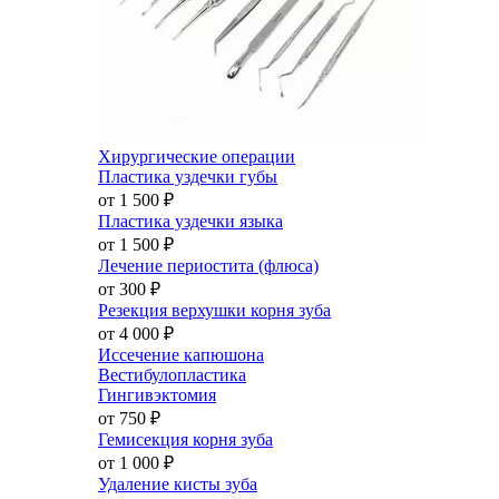
Хирургические операции
Пластика уздечки губы
от 1 500
₽
Пластика уздечки языка
от 1 500
₽
Лечение периостита (флюса)
от 300
₽
Резекция верхушки корня зуба
от 4 000
₽
Иссечение капюшона
Вестибулопластика
Гингивэктомия
от 750
₽
Гемисекция корня зуба
от 1 000
₽
Удаление кисты зуба