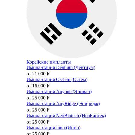
Корейские импланты
Имплантация Dentium (Дентиум)
от 21 000
₽
Имплантация Osstem (Остем)
от 16 000
₽
Имплантация Anyone (Эниван)
от 25 000
₽
Имплантация AnyRidge (Эниридж)
от 25 000
₽
Имплантация NeoBiotech (НеоБиотек)
от 25 000
₽
Имплантация Inno (Инно)
от 25 000
₽