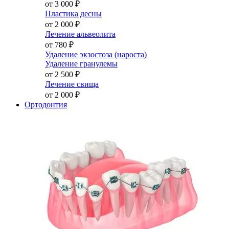
от 3 000
₽
Пластика десны
от 2 000
₽
Лечение альвеолита
от 780
₽
Удаление экзостоза (нароста)
Удаление гранулемы
от 2 500
₽
Лечение свища
от 2 000
₽
Ортодонтия