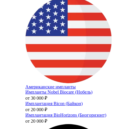
Американские импланты
Импланты Nobel Biocare (Нобель)
от 30 000
₽
Имплантация Bicon (Байкон)
от 20 000
₽
Имплантация BioHorizons (Биогоризонт)
от 20 000
₽