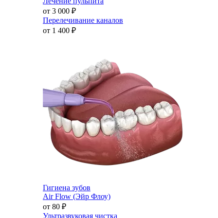
Лечение пульпита
от 3 000
₽
Перелечивание каналов
от 1 400
₽
Гигиена зубов
Air Flow (Эйр Флоу)
от 80
₽
Ультразвуковая чистка