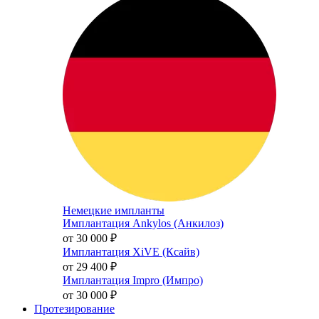
Немецкие импланты
Имплантация Ankylos (Анкилоз)
от 30 000
₽
Имплантация XiVE (Ксайв)
от 29 400
₽
Имплантация Impro (Импро)
от 30 000
₽
Протезирование