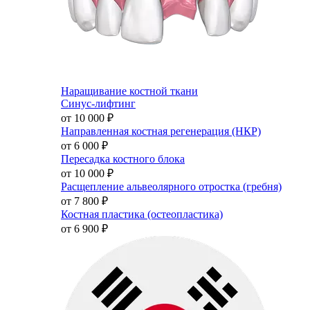
Наращивание костной ткани
Синус-лифтинг
от 10 000
₽
Направленная костная регенерация (НКР)
от 6 000
₽
Пересадка костного блока
от 10 000
₽
Расщепление альвеолярного отростка (гребня)
от 7 800
₽
Костная пластика (остеопластика)
от 6 900
₽