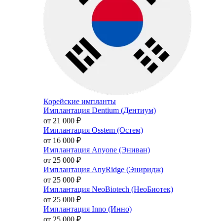
Корейские импланты
Имплантация Dentium (Дентиум)
от 21 000
₽
Имплантация Osstem (Остем)
от 16 000
₽
Имплантация Anyone (Эниван)
от 25 000
₽
Имплантация AnyRidge (Эниридж)
от 25 000
₽
Имплантация NeoBiotech (НеоБиотек)
от 25 000
₽
Имплантация Inno (Инно)
от 25 000
₽