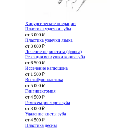
Хирургические операции
Пластика уздечки губы
от 3 000
₽
Пластика уздечки языка
от 3 000
₽
Лечение периостита (флюса)
Резекция верхушки корня зуба
от 6 500
₽
Иссечение капюшона
от 1 500
₽
Вестибулопластика
от 5 000
₽
Гингивэктомия
от 4 500
₽
Гемисекция корня зуба
от 3 000
₽
Удаление кисты зуба
от 4 500
₽
Пластика десны