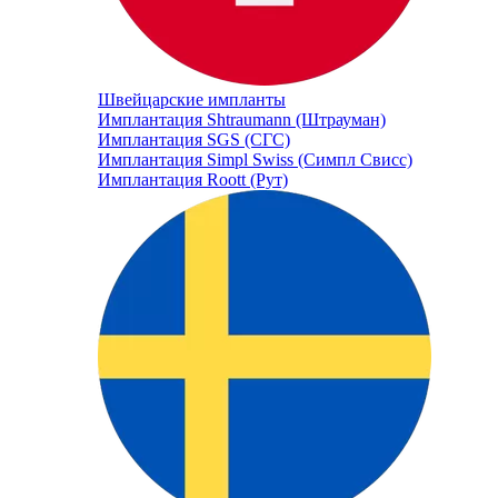
Швейцарские импланты
Имплантация Shtraumann (Штрауман)
Имплантация SGS (СГС)
Имплантация Simpl Swiss (Симпл Свисс)
Имплантация Roott (Рут)