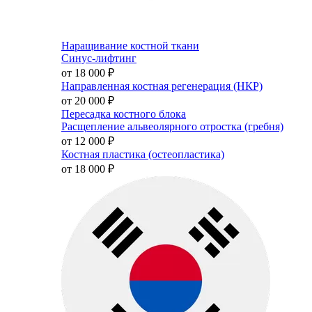
Наращивание костной ткани
Синус-лифтинг
от 18 000
₽
Направленная костная регенерация (НКР)
от 20 000
₽
Пересадка костного блока
Расщепление альвеолярного отростка (гребня)
от 12 000
₽
Костная пластика (остеопластика)
от 18 000
₽