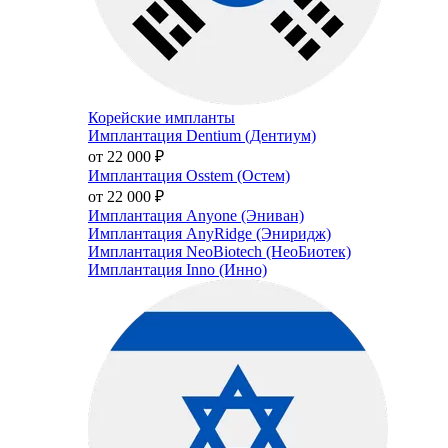
Корейские импланты
Имплантация Dentium (Дентиум)
от 22 000
₽
Имплантация Osstem (Остем)
от 22 000
₽
Имплантация Anyone (Эниван)
Имплантация AnyRidge (Эниридж)
Имплантация NeoBiotech (НеоБиотек)
Имплантация Inno (Инно)