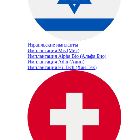
Израильские импланты
Имплантация Mis (Мис)
Имплантация Alpha Bio (Альфа Био)
Имплантация Adin (Адин)
Имплантация Hi-Tech (Хай-Тек)