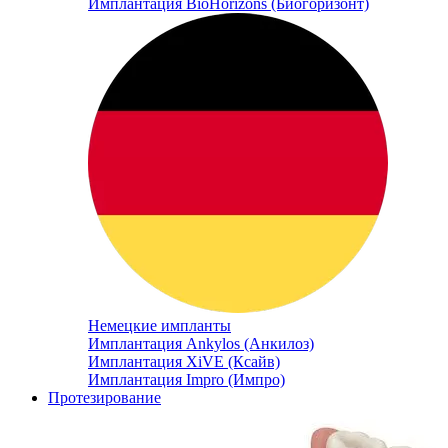
Имплантация BioHorizons (Биогоризонт)
Немецкие импланты
Имплантация Ankylos (Анкилоз)
Имплантация XiVE (Ксайв)
Имплантация Impro (Импро)
Протезирование