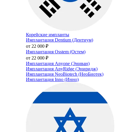
Корейские импланты
Имплантация Dentium (Дентиум)
от 22 000
₽
Имплантация Osstem (Остем)
от 22 000
₽
Имплантация Anyone (Эниван)
Имплантация AnyRidge (Эниридж)
Имплантация NeoBiotech (НеоБиотек)
Имплантация Inno (Инно)