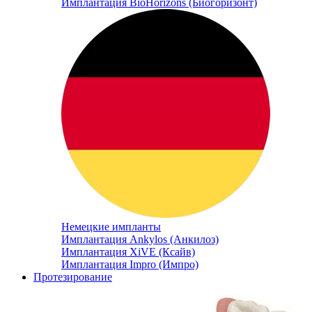
Имплантация BioHorizons (Биогоризонт)
Немецкие импланты
Имплантация Ankylos (Анкилоз)
Имплантация XiVE (Ксайв)
Имплантация Impro (Импро)
Протезирование