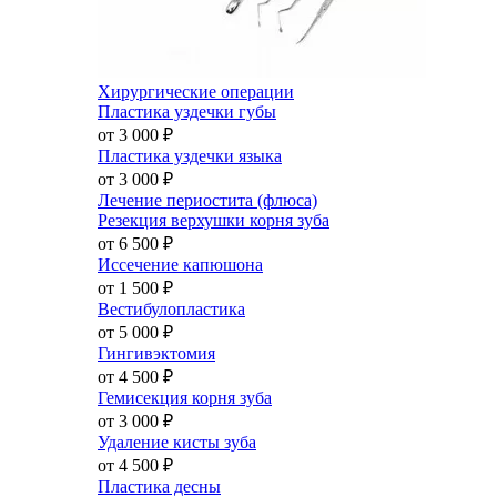
Хирургические операции
Пластика уздечки губы
от 3 000
₽
Пластика уздечки языка
от 3 000
₽
Лечение периостита (флюса)
Резекция верхушки корня зуба
от 6 500
₽
Иссечение капюшона
от 1 500
₽
Вестибулопластика
от 5 000
₽
Гингивэктомия
от 4 500
₽
Гемисекция корня зуба
от 3 000
₽
Удаление кисты зуба
от 4 500
₽
Пластика десны