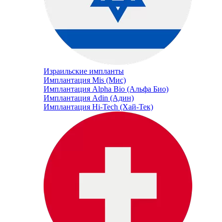
Израильские импланты
Имплантация Mis (Мис)
Имплантация Alpha Bio (Альфа Био)
Имплантация Adin (Адин)
Имплантация Hi-Tech (Хай-Тек)