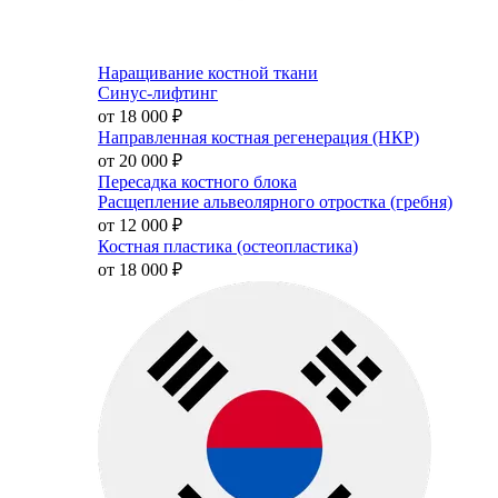
Наращивание костной ткани
Синус-лифтинг
от 18 000
₽
Направленная костная регенерация (НКР)
от 20 000
₽
Пересадка костного блока
Расщепление альвеолярного отростка (гребня)
от 12 000
₽
Костная пластика (остеопластика)
от 18 000
₽