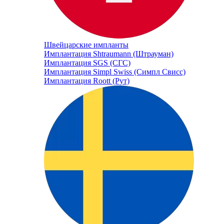
Швейцарские импланты
Имплантация Shtraumann (Штрауман)
Имплантация SGS (СГС)
Имплантация Simpl Swiss (Симпл Свисс)
Имплантация Roott (Рут)